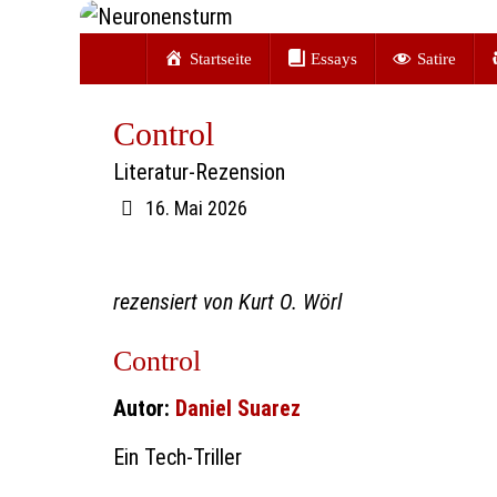
Zum
Zum
Inhalt
Startseite
Essays
Satire
Inhalt
springen
springen
Control
Literatur-Rezension
16. Mai 2026
rezensiert von Kurt O. Wörl
Control
Autor:
Daniel Suarez
Ein Tech-Triller