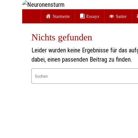
Zum
Zum
Inhalt
Startseite
Essays
Satire
Inhalt
springen
springen
Nichts gefunden
Leider wurden keine Ergebnisse für das aufge
dabei, einen passenden Beitrag zu finden.