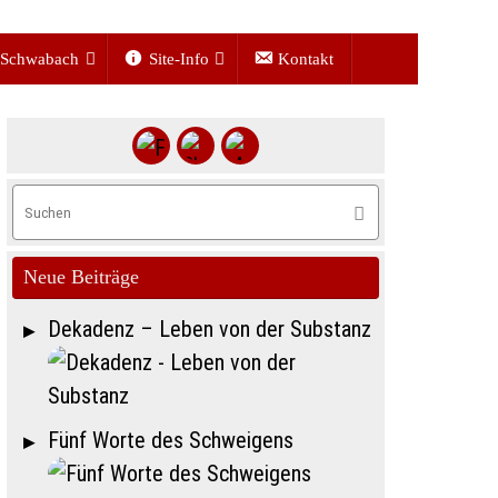
Schwabach
Site-Info
Kontakt
Suchen
Suchen
nach:
chen
Neue Beiträge
h:
Dekadenz – Leben von der Substanz
Fünf Worte des Schweigens