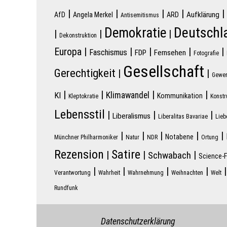
|
|
|
|
|
Aufklärung
AfD
Angela Merkel
ARD
Antisemitismus
Deutschl
Demokratie
|
|
|
Dekonstruktion
Europa
|
|
|
|
|
Faschismus
FDP
Fernsehen
Fotografie
Gesellschaft
Gerechtigkeit
|
|
Gewer
|
|
|
|
Klimawandel
KI
Kommunikation
Kleptokratie
Konstr
Lebensstil
|
|
|
Liberalismus
Liberalitas Bavariae
Lieb
|
|
|
|
|
Notabene
Münchner Philharmoniker
Natur
NDR
Ortung
Rezension
Satire
|
|
|
Schwabach
Science-F
|
|
|
|
Verantwortung
Wahrheit
Wahrnehmung
Weihnachten
Welt
Rundfunk
Datenschutzerklärung