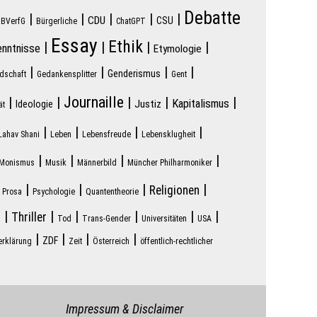
Debatte
|
|
|
|
|
|
CDU
CSU
BVerfG
Bürgerliche
ChatGPT
Essay
Ethik
|
|
|
|
enntnisse
Etymologie
|
|
|
|
Genderismus
dschaft
Gedankensplitter
Gent
Journaille
|
|
|
|
|
Kapitalismus
Justiz
Ideologie
ät
|
|
|
|
Lahav Shani
Leben
Lebensfreude
Lebensklugheit
|
|
|
|
Monismus
Musik
Männerbild
Müncher Philharmoniker
|
|
|
|
|
Religionen
Prosa
Psychologie
Quantentheorie
|
|
|
|
|
|
Thriller
n
Tod
Trans-Gender
Universitäten
USA
|
|
|
|
ZDF
erklärung
Zeit
Österreich
öffentlich-rechtlicher
Impressum & Disclaimer