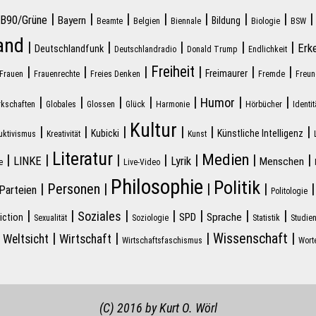
|
|
|
|
|
|
|
B90/Grüne
Bayern
Bildung
Beamte
Belgien
Biennale
Biologie
BSW
and
|
|
|
|
|
Erk
Deutschlandfunk
Deutschlandradio
Donald Trump
Endlichkeit
Freiheit
|
|
|
|
|
|
Freimaurer
Frauen
Frauenrechte
Freies Denken
Fremde
Freun
|
|
|
|
|
|
|
Humor
kschaften
Globales
Glossen
Glück
Harmonie
Hörbücher
Identit
Kultur
|
|
|
|
|
|
Kubicki
Künstliche Intelligenz
uktivismus
Kreativität
Kunst
Literatur
Medien
|
|
|
|
|
|
|
LINKE
Lyrik
Menschen
e
Live-Video
Philosophie
Politik
|
Personen
|
|
|
Parteien
Politologie
|
|
|
|
|
|
|
Soziales
SPD
Sprache
iction
Sexualität
Soziologie
Statistik
Studie
|
|
|
|
|
Wissenschaft
Weltsicht
Wirtschaft
Wirtschaftsfaschismus
Wort
(C) 2016 by Kurt O. Wörl