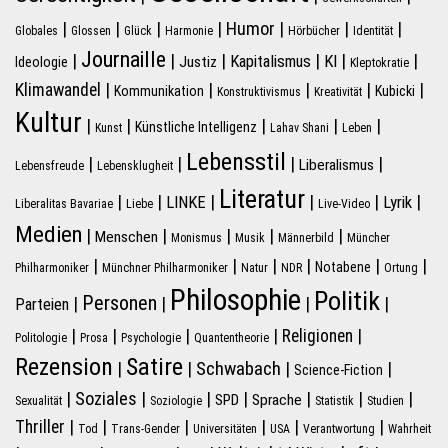
|
|
|
|
Humor
|
|
|
Globales
Glossen
Glück
Harmonie
Hörbücher
Identität
Journaille
|
|
|
|
|
|
Kapitalismus
KI
Justiz
Ideologie
Kleptokratie
|
|
|
|
|
Klimawandel
Kommunikation
Kubicki
Konstruktivismus
Kreativität
Kultur
|
|
|
|
|
Künstliche Intelligenz
Kunst
Lahav Shani
Leben
Lebensstil
|
|
|
|
Liberalismus
Lebensfreude
Lebensklugheit
Literatur
|
|
|
|
|
|
LINKE
Lyrik
Liberalitas Bavariae
Liebe
Live-Video
Medien
|
|
|
|
|
Menschen
Monismus
Musik
Männerbild
Müncher
|
|
|
|
|
|
Notabene
Philharmoniker
Münchner Philharmoniker
Natur
NDR
Ortung
Philosophie
Politik
Personen
|
|
|
|
Parteien
|
|
|
|
|
Religionen
Politologie
Prosa
Psychologie
Quantentheorie
Rezension
Satire
Schwabach
|
|
|
|
Science-Fiction
|
Soziales
|
|
|
|
|
|
SPD
Sprache
Sexualität
Soziologie
Statistik
Studien
|
|
|
|
|
|
Thriller
Tod
Trans-Gender
Universitäten
USA
Verantwortung
Wahrheit