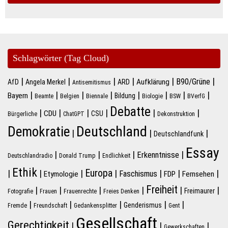
Schlagwörter (Tag Cloud)
|
|
|
|
|
|
B90/Grüne
Aufklärung
AfD
Angela Merkel
ARD
Antisemitismus
|
|
|
|
|
|
|
|
Bayern
Bildung
Beamte
Belgien
Biennale
Biologie
BSW
BVerfG
Debatte
|
|
|
|
|
|
CDU
CSU
Bürgerliche
ChatGPT
Dekonstruktion
Deutschland
Demokratie
|
|
|
Deutschlandfunk
Essay
|
|
|
|
Erkenntnisse
Deutschlandradio
Donald Trump
Endlichkeit
Ethik
Europa
|
|
|
|
|
|
|
Faschismus
Etymologie
FDP
Fernsehen
Freiheit
|
|
|
|
|
|
Freimaurer
Fotografie
Frauen
Frauenrechte
Freies Denken
|
|
|
|
|
Genderismus
Fremde
Freundschaft
Gedankensplitter
Gent
Gesellschaft
Gerechtigkeit
|
|
|
Gewerkschaften