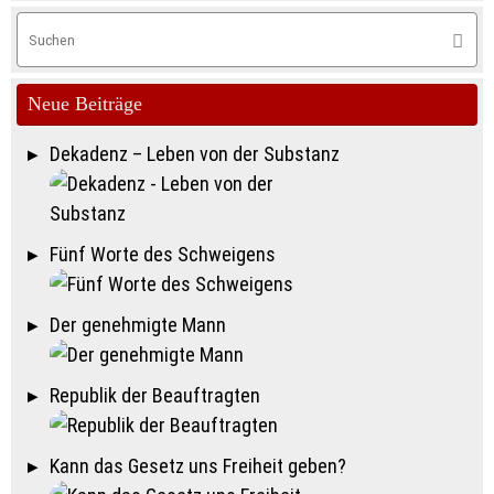
S
Suche
na
Neue Beiträge
Dekadenz – Leben von der Substanz
Fünf Worte des Schweigens
Der genehmigte Mann
Republik der Beauftragten
Kann das Gesetz uns Freiheit geben?