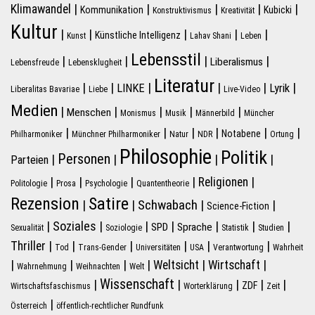
|
|
|
|
|
Klimawandel
Kommunikation
Kubicki
Konstruktivismus
Kreativität
Kultur
|
|
|
|
|
Künstliche Intelligenz
Kunst
Lahav Shani
Leben
Lebensstil
|
|
|
|
Liberalismus
Lebensfreude
Lebensklugheit
Literatur
|
|
|
|
|
|
LINKE
Lyrik
Liberalitas Bavariae
Liebe
Live-Video
Medien
|
|
|
|
|
Menschen
Monismus
Musik
Männerbild
Müncher
|
|
|
|
|
|
Notabene
Philharmoniker
Münchner Philharmoniker
Natur
NDR
Ortung
Philosophie
Politik
Personen
|
|
|
|
Parteien
|
|
|
|
|
Religionen
Politologie
Prosa
Psychologie
Quantentheorie
Rezension
Satire
Schwabach
|
|
|
|
Science-Fiction
|
Soziales
|
|
|
|
|
|
SPD
Sprache
Sexualität
Soziologie
Statistik
Studien
|
|
|
|
|
|
Thriller
Tod
Trans-Gender
Universitäten
USA
Verantwortung
Wahrheit
|
|
|
|
|
|
Weltsicht
Wirtschaft
Wahrnehmung
Weihnachten
Welt
Wissenschaft
|
|
|
|
|
ZDF
Wirtschaftsfaschismus
Worterklärung
Zeit
|
Österreich
öffentlich-rechtlicher Rundfunk