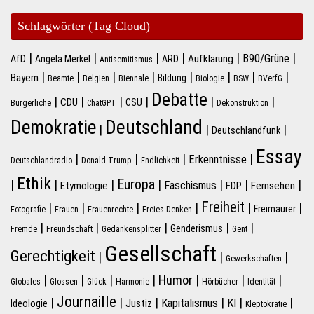
Schlagwörter (Tag Cloud)
|
|
|
|
|
|
B90/Grüne
Aufklärung
AfD
Angela Merkel
ARD
Antisemitismus
|
|
|
|
|
|
|
|
Bayern
Bildung
Beamte
Belgien
Biennale
Biologie
BSW
BVerfG
Debatte
|
|
|
|
|
|
CDU
CSU
Bürgerliche
ChatGPT
Dekonstruktion
Deutschland
Demokratie
|
|
|
Deutschlandfunk
Essay
|
|
|
|
Erkenntnisse
Deutschlandradio
Donald Trump
Endlichkeit
Ethik
Europa
|
|
|
|
|
|
|
Faschismus
Etymologie
FDP
Fernsehen
Freiheit
|
|
|
|
|
|
Freimaurer
Fotografie
Frauen
Frauenrechte
Freies Denken
|
|
|
|
|
Genderismus
Fremde
Freundschaft
Gedankensplitter
Gent
Gesellschaft
Gerechtigkeit
|
|
|
Gewerkschaften
|
|
|
|
Humor
|
|
|
Globales
Glossen
Glück
Harmonie
Hörbücher
Identität
Journaille
|
|
|
|
|
|
Kapitalismus
KI
Justiz
Ideologie
Kleptokratie