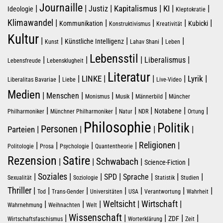
Journaille
|
|
|
|
|
|
Kapitalismus
KI
Justiz
Ideologie
Kleptokratie
|
|
|
|
|
Klimawandel
Kommunikation
Kubicki
Konstruktivismus
Kreativität
Kultur
|
|
|
|
|
Künstliche Intelligenz
Kunst
Lahav Shani
Leben
Lebensstil
|
|
|
|
Liberalismus
Lebensfreude
Lebensklugheit
Literatur
|
|
|
|
|
|
LINKE
Lyrik
Liberalitas Bavariae
Liebe
Live-Video
Medien
|
|
|
|
|
Menschen
Monismus
Musik
Männerbild
Müncher
|
|
|
|
|
|
Notabene
Philharmoniker
Münchner Philharmoniker
Natur
NDR
Ortung
Philosophie
Politik
Personen
|
|
|
|
Parteien
|
|
|
|
|
Religionen
Politologie
Prosa
Psychologie
Quantentheorie
Rezension
Satire
Schwabach
|
|
|
|
Science-Fiction
|
Soziales
|
|
|
|
|
|
SPD
Sprache
Sexualität
Soziologie
Statistik
Studien
|
|
|
|
|
|
|
Thriller
Tod
Trans-Gender
Universitäten
USA
Verantwortung
Wahrheit
|
|
|
|
|
Weltsicht
Wirtschaft
Wahrnehmung
Weihnachten
Welt
Wissenschaft
|
|
|
|
|
ZDF
Wirtschaftsfaschismus
Worterklärung
Zeit