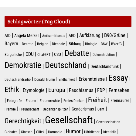
Schlagwörter (Tag Cloud)
|
|
|
|
|
|
B90/Grüne
Aufklärung
AfD
Angela Merkel
ARD
Antisemitismus
|
|
|
|
|
|
|
|
Bayern
Bildung
Beamte
Belgien
Biennale
Biologie
BSW
BVerfG
Debatte
|
|
|
|
|
|
CDU
CSU
Bürgerliche
ChatGPT
Dekonstruktion
Deutschland
Demokratie
|
|
|
Deutschlandfunk
Essay
|
|
|
|
|
Erkenntnisse
Deutschlandradio
Donald Trump
Endlichkeit
Ethik
Europa
|
|
|
|
|
Faschismus
Etymologie
FDP
Fernsehen
Freiheit
|
|
|
|
|
|
|
Freimaurer
Fotografie
Frauen
Frauenrechte
Freies Denken
|
|
|
|
|
Genderismus
Fremde
Freundschaft
Gedankensplitter
Gent
Gesellschaft
Gerechtigkeit
|
|
|
Gewerkschaften
|
|
|
|
Humor
|
|
|
Globales
Glossen
Glück
Harmonie
Hörbücher
Identität