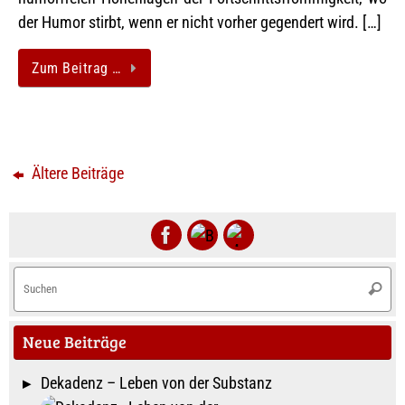
der Humor stirbt, wenn er nicht vorher gegendert wird. […]
Zum Beitrag …
Ältere Beiträge
S
Suche
na
Neue Beiträge
Dekadenz – Leben von der Substanz