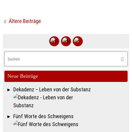
Ältere Beiträge
S
Suche
na
Neue Beiträge
Dekadenz – Leben von der Substanz
Fünf Worte des Schweigens