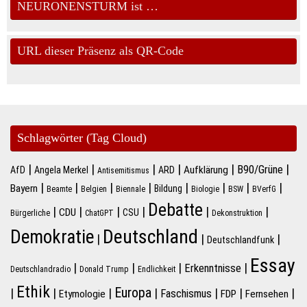
NEURONENSTURM ist …
URL dieser Präsenz als QR-Code
Schlagwörter (Tag Cloud)
|
|
|
|
|
|
B90/Grüne
Aufklärung
AfD
Angela Merkel
ARD
Antisemitismus
|
|
|
|
|
|
|
|
Bayern
Bildung
Beamte
Belgien
Biennale
Biologie
BSW
BVerfG
Debatte
|
|
|
|
|
|
CDU
CSU
Bürgerliche
ChatGPT
Dekonstruktion
Deutschland
Demokratie
|
|
|
Deutschlandfunk
Essay
|
|
|
|
Erkenntnisse
Deutschlandradio
Donald Trump
Endlichkeit
Ethik
Europa
|
|
|
|
|
|
|
Faschismus
Etymologie
FDP
Fernsehen