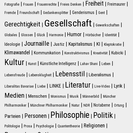
Freiheit
|
|
|
|
|
|
Freimaurer
Fotografie
Frauen
Frauenrechte
Freies Denken
|
|
|
|
|
Genderismus
Fremde
Freundschaft
Gedankensplitter
Gent
Gesellschaft
Gerechtigkeit
|
|
|
Gewerkschaften
|
|
|
|
Humor
|
|
|
Globales
Glossen
Glück
Harmonie
Hörbücher
Identität
Journaille
|
|
|
|
|
|
Kapitalismus
KI
Justiz
Ideologie
Kleptokratie
|
|
|
|
|
Klimawandel
Kommunikation
Kubicki
Konstruktivismus
Kreativität
Kultur
|
|
|
|
|
Künstliche Intelligenz
Kunst
Lahav Shani
Leben
Lebensstil
|
|
|
|
Liberalismus
Lebensfreude
Lebensklugheit
Literatur
|
|
|
|
|
|
LINKE
Lyrik
Liberalitas Bavariae
Liebe
Live-Video
Medien
|
|
|
|
|
Menschen
Monismus
Musik
Männerbild
Müncher
|
|
|
|
|
|
Notabene
Philharmoniker
Münchner Philharmoniker
Natur
NDR
Ortung
Philosophie
Politik
Personen
|
|
|
|
Parteien
|
|
|
|
|
Religionen
Politologie
Prosa
Psychologie
Quantentheorie