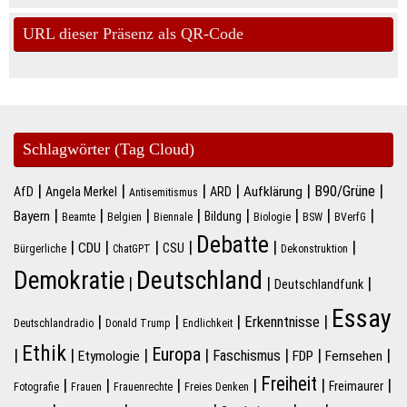
URL dieser Präsenz als QR-Code
Schlagwörter (Tag Cloud)
|
|
|
|
|
|
B90/Grüne
Aufklärung
AfD
Angela Merkel
ARD
Antisemitismus
|
|
|
|
|
|
|
|
Bayern
Bildung
Beamte
Belgien
Biennale
Biologie
BSW
BVerfG
Debatte
|
|
|
|
|
|
CDU
CSU
Bürgerliche
ChatGPT
Dekonstruktion
Deutschland
Demokratie
|
|
|
Deutschlandfunk
Essay
|
|
|
|
Erkenntnisse
Deutschlandradio
Donald Trump
Endlichkeit
Ethik
Europa
|
|
|
|
|
|
|
Faschismus
Etymologie
FDP
Fernsehen
Freiheit
|
|
|
|
|
|
Freimaurer
Fotografie
Frauen
Frauenrechte
Freies Denken