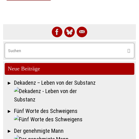
S
Suche
na
Neue Beiträge
Dekadenz – Leben von der Substanz
Fünf Worte des Schweigens
Der genehmigte Mann