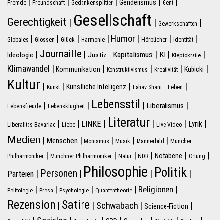
|
|
|
|
|
Genderismus
Fremde
Freundschaft
Gedankensplitter
Gent
Gesellschaft
Gerechtigkeit
|
|
|
Gewerkschaften
|
|
|
|
Humor
|
|
|
Globales
Glossen
Glück
Harmonie
Hörbücher
Identität
Journaille
|
|
|
|
|
|
Kapitalismus
KI
Justiz
Ideologie
Kleptokratie
|
|
|
|
|
Klimawandel
Kommunikation
Kubicki
Konstruktivismus
Kreativität
Kultur
|
|
|
|
|
Künstliche Intelligenz
Kunst
Lahav Shani
Leben
Lebensstil
|
|
|
|
Liberalismus
Lebensfreude
Lebensklugheit
Literatur
|
|
|
|
|
|
LINKE
Lyrik
Liberalitas Bavariae
Liebe
Live-Video
Medien
|
|
|
|
|
Menschen
Monismus
Musik
Männerbild
Müncher
|
|
|
|
|
|
Notabene
Philharmoniker
Münchner Philharmoniker
Natur
NDR
Ortung
Philosophie
Politik
Personen
|
|
|
|
Parteien
|
|
|
|
|
Religionen
Politologie
Prosa
Psychologie
Quantentheorie
Rezension
Satire
Schwabach
|
|
|
|
Science-Fiction