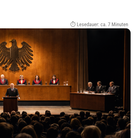
Lesedauer: ca.
7
Minuten