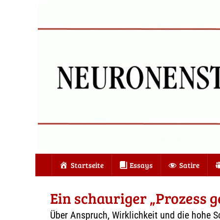
Zum
Inhalt
springen
Zum
Startseite
Essays
Satire
Inhalt
springen
Ein schauriger „Prozess 
Über Anspruch, Wirklichkeit und die hohe S