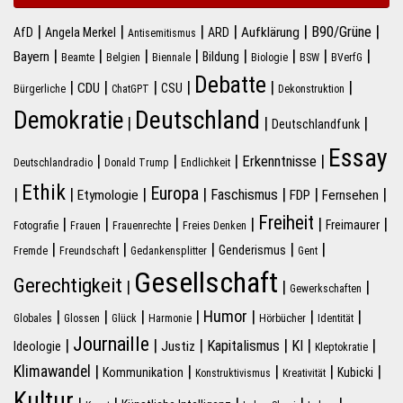
|
|
|
|
|
|
B90/Grüne
Aufklärung
AfD
Angela Merkel
ARD
Antisemitismus
|
|
|
|
|
|
|
|
Bayern
Bildung
Beamte
Belgien
Biennale
Biologie
BSW
BVerfG
Debatte
|
|
|
|
|
|
CDU
CSU
Bürgerliche
ChatGPT
Dekonstruktion
Deutschland
Demokratie
|
|
|
Deutschlandfunk
Essay
|
|
|
|
Erkenntnisse
Deutschlandradio
Donald Trump
Endlichkeit
Ethik
Europa
|
|
|
|
|
|
|
Faschismus
Etymologie
FDP
Fernsehen
Freiheit
|
|
|
|
|
|
Freimaurer
Fotografie
Frauen
Frauenrechte
Freies Denken
|
|
|
|
|
Genderismus
Fremde
Freundschaft
Gedankensplitter
Gent
Gesellschaft
Gerechtigkeit
|
|
|
Gewerkschaften
|
|
|
|
Humor
|
|
|
Globales
Glossen
Glück
Harmonie
Hörbücher
Identität
Journaille
|
|
|
|
|
|
Kapitalismus
KI
Justiz
Ideologie
Kleptokratie
|
|
|
|
|
Klimawandel
Kommunikation
Kubicki
Konstruktivismus
Kreativität
Kultur