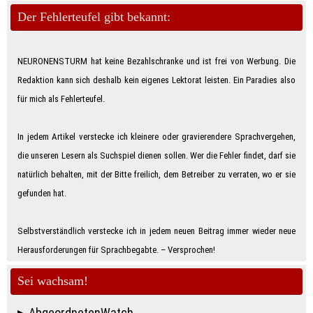
Der Fehlerteufel gibt bekannt:
NEURONENSTURM hat keine Bezahlschranke und ist frei von Werbung. Die
Redaktion kann sich deshalb kein eigenes Lektorat leisten. Ein Paradies also
für mich als Feh­ler­teu­fe­l.
In jedem Artikel verstecke ich kleinere oder gravierendere Sprachvergehen,
die unseren Lesern als Suchspiel dienen sollen. Wer die Fehler findet, darf sie
natürlich behalten, mit der Bitte freilich, dem Betreiber zu verraten, wo er sie
gefunden hat.
Selbstverständlich verstecke ich in jedem neuen Beitrag immer wieder neue
Herausforderungen für Sprachbegabte. – Ver­spro­chen!
Sei wachsam!
AbgeordnetenWatch