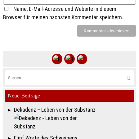
Name, E-Mail-Adresse und Website in diesem
Browser für meinen nächsten Kommentar speichern.
S
Suche
na
Neue Beiträge
Dekadenz – Leben von der Substanz
Fünf Worte des Schweigens