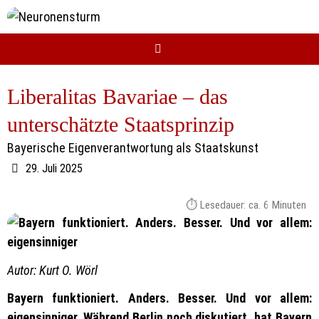
Zum
Inhalt
springen
Liberalitas Bavariae – das
unterschätzte Staatsprinzip
Bayerische Eigenverantwortung als Staatskunst
29. Juli 2025
Lesedauer: ca.
6
Minuten
Autor: Kurt O. Wörl
Bayern funktioniert. Anders. Besser. Und vor allem:
eigensinniger. Während Berlin noch diskutiert, hat Bayern