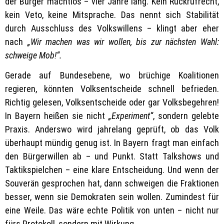
der Bürger machtlos – vier Jahre lang. Kein Rückrufrecht,
kein Veto, keine Mitsprache. Das nennt sich Stabilität
durch Ausschluss des Volkswillens – klingt aber eher
nach
„Wir machen was wir wollen, bis zur nächsten Wahl:
schweige Mob!“.
Gerade auf Bundesebene, wo brüchige Koalitionen
regieren, könnten Volksentscheide schnell befrieden.
Richtig gelesen, Volksentscheide oder gar Volksbegehren!
In Bayern heißen sie nicht
„Experiment“
, sondern gelebte
Praxis. Anderswo wird jahrelang geprüft, ob das Volk
überhaupt mündig genug ist. In Bayern fragt man einfach
den Bürgerwillen ab – und Punkt. Statt Talkshows und
Taktikspielchen – eine klare Entscheidung. Und wenn der
Souverän gesprochen hat, dann schweigen die Fraktionen
besser, wenn sie Demokraten sein wollen. Zumindest für
eine Weile. Das wäre echte Politik von unten – nicht nur
fürs Protokoll, sondern mit Wirkung.