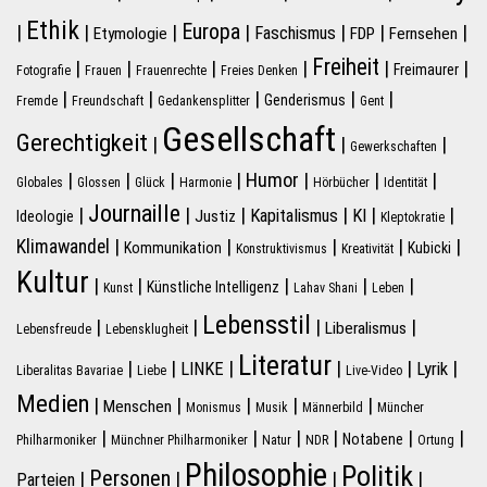
Ethik
Europa
|
|
|
|
|
|
|
Faschismus
Etymologie
FDP
Fernsehen
Freiheit
|
|
|
|
|
|
Freimaurer
Fotografie
Frauen
Frauenrechte
Freies Denken
|
|
|
|
|
Genderismus
Fremde
Freundschaft
Gedankensplitter
Gent
Gesellschaft
Gerechtigkeit
|
|
|
Gewerkschaften
|
|
|
|
Humor
|
|
|
Globales
Glossen
Glück
Harmonie
Hörbücher
Identität
Journaille
|
|
|
|
|
|
Kapitalismus
KI
Justiz
Ideologie
Kleptokratie
|
|
|
|
|
Klimawandel
Kommunikation
Kubicki
Konstruktivismus
Kreativität
Kultur
|
|
|
|
|
Künstliche Intelligenz
Kunst
Lahav Shani
Leben
Lebensstil
|
|
|
|
Liberalismus
Lebensfreude
Lebensklugheit
Literatur
|
|
|
|
|
|
LINKE
Lyrik
Liberalitas Bavariae
Liebe
Live-Video
Medien
|
|
|
|
|
Menschen
Monismus
Musik
Männerbild
Müncher
|
|
|
|
|
|
Notabene
Philharmoniker
Münchner Philharmoniker
Natur
NDR
Ortung
Philosophie
Politik
Personen
|
|
|
|
Parteien