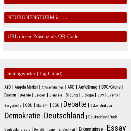
NEURONENSTURM ist …
URL dieser Präsenz als QR-Code
Schlagwörter (Tag Cloud)
|
|
|
|
|
|
B90/Grüne
Aufklärung
AfD
Angela Merkel
ARD
Antisemitismus
|
|
|
|
|
|
|
|
Bayern
Bildung
Beamte
Belgien
Biennale
Biologie
BSW
BVerfG
Debatte
|
|
|
|
|
|
CDU
CSU
Bürgerliche
ChatGPT
Dekonstruktion
Deutschland
Demokratie
|
|
|
Deutschlandfunk
Essay
|
|
|
|
Erkenntnisse
Deutschlandradio
Donald Trump
Endlichkeit