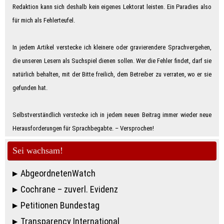
Redaktion kann sich deshalb kein eigenes Lektorat leisten. Ein Paradies also
für mich als Feh­ler­teu­fe­l.
In jedem Artikel verstecke ich kleinere oder gravierendere Sprachvergehen,
die unseren Lesern als Suchspiel dienen sollen. Wer die Fehler findet, darf sie
natürlich behalten, mit der Bitte freilich, dem Betreiber zu verraten, wo er sie
gefunden hat.
Selbstverständlich verstecke ich in jedem neuen Beitrag immer wieder neue
Herausforderungen für Sprachbegabte. – Ver­spro­chen!
Sei wachsam!
AbgeordnetenWatch
Cochrane – zuverl. Evidenz
Petitionen Bundestag
Transparency International