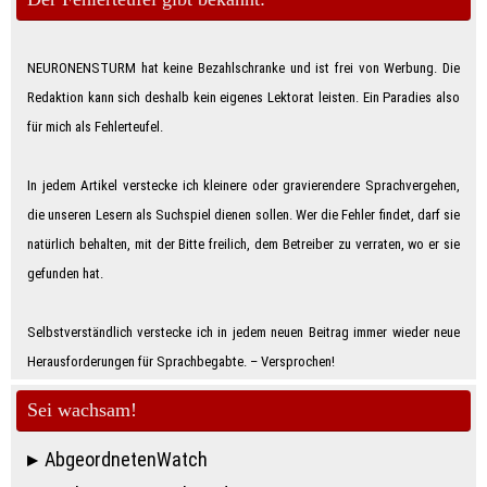
NEURONENSTURM hat keine Bezahlschranke und ist frei von Werbung. Die
Redaktion kann sich deshalb kein eigenes Lektorat leisten. Ein Paradies also
für mich als Feh­ler­teu­fe­l.
In jedem Artikel verstecke ich kleinere oder gravierendere Sprachvergehen,
die unseren Lesern als Suchspiel dienen sollen. Wer die Fehler findet, darf sie
natürlich behalten, mit der Bitte freilich, dem Betreiber zu verraten, wo er sie
gefunden hat.
Selbstverständlich verstecke ich in jedem neuen Beitrag immer wieder neue
Herausforderungen für Sprachbegabte. – Ver­spro­chen!
Sei wachsam!
AbgeordnetenWatch