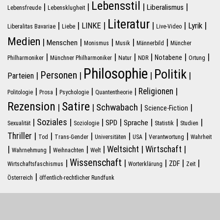
Lebensstil
|
|
|
|
Liberalismus
Lebensfreude
Lebensklugheit
Literatur
|
|
|
|
|
|
LINKE
Lyrik
Liberalitas Bavariae
Liebe
Live-Video
Medien
|
|
|
|
|
Menschen
Monismus
Musik
Männerbild
Müncher
|
|
|
|
|
|
Notabene
Philharmoniker
Münchner Philharmoniker
Natur
NDR
Ortung
Philosophie
Politik
Personen
|
|
|
|
Parteien
|
|
|
|
|
Religionen
Politologie
Prosa
Psychologie
Quantentheorie
Rezension
Satire
Schwabach
|
|
|
|
Science-Fiction
|
Soziales
|
|
|
|
|
|
SPD
Sprache
Sexualität
Soziologie
Statistik
Studien
|
|
|
|
|
|
Thriller
Tod
Trans-Gender
Universitäten
USA
Verantwortung
Wahrheit
|
|
|
|
|
|
Weltsicht
Wirtschaft
Wahrnehmung
Weihnachten
Welt
Wissenschaft
|
|
|
|
|
ZDF
Wirtschaftsfaschismus
Worterklärung
Zeit
|
Österreich
öffentlich-rechtlicher Rundfunk