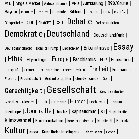
|
|
|
|
|
|
B90/Grüne
Aufklärung
AfD
Angela Merkel
ARD
Antisemitismus
|
|
|
|
|
|
|
|
Bayern
Bildung
Beamte
Belgien
Biennale
Biologie
BSW
BVerfG
Debatte
|
|
|
|
|
|
CDU
CSU
Bürgerliche
ChatGPT
Dekonstruktion
Deutschland
Demokratie
|
|
|
Deutschlandfunk
Essay
|
|
|
|
Erkenntnisse
Deutschlandradio
Donald Trump
Endlichkeit
Ethik
Europa
|
|
|
|
|
|
|
Faschismus
Etymologie
FDP
Fernsehen
Freiheit
|
|
|
|
|
|
Freimaurer
Fotografie
Frauen
Frauenrechte
Freies Denken
|
|
|
|
|
Genderismus
Fremde
Freundschaft
Gedankensplitter
Gent
Gesellschaft
Gerechtigkeit
|
|
|
Gewerkschaften
|
|
|
|
Humor
|
|
|
Globales
Glossen
Glück
Harmonie
Hörbücher
Identität
Journaille
|
|
|
|
|
|
Kapitalismus
KI
Justiz
Ideologie
Kleptokratie
|
|
|
|
|
Klimawandel
Kommunikation
Kubicki
Konstruktivismus
Kreativität
Kultur
|
|
|
|
|
Künstliche Intelligenz
Kunst
Lahav Shani
Leben