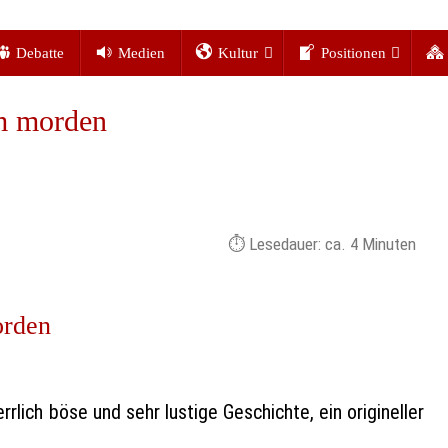
Debatte
Medien
Kultur
Positionen
am morden
Lesedauer: ca.
4
Minuten
orden
lich böse und sehr lustige Geschichte, ein origineller