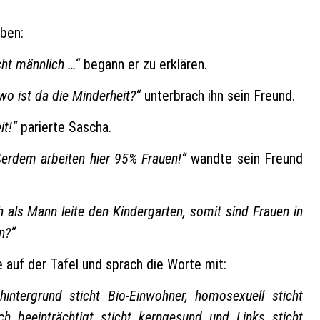
iben:
cht männlich …“
begann er zu erklären.
 wo ist da die Minderheit?“
unterbrach ihn sein Freund.
it!“
parierte Sascha.
ßerdem arbeiten hier 95% Frauen!“
wandte sein Freund
ch als Mann leite den Kindergarten, somit sind Frauen in
n?“
 auf der Tafel und sprach die Worte mit:
shintergrund sticht Bio-Einwohner, homosexuell sticht
ich beeinträchtigt sticht kerngesund und Links sticht