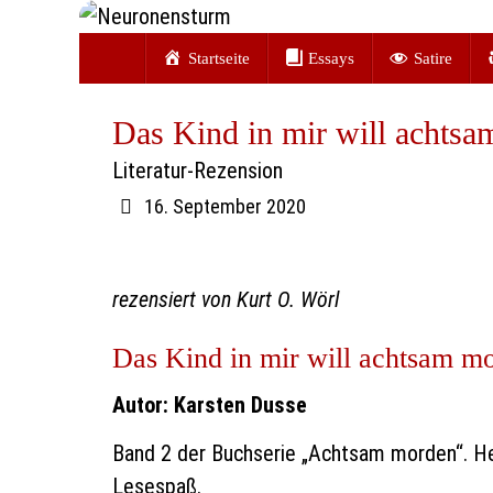
Zum
Zum
Inhalt
Startseite
Essays
Satire
Inhalt
springen
springen
Das Kind in mir will achts
Literatur-Rezension
16. September 2020
rezensiert von Kurt O. Wörl
Das Kind in mir will achtsam m
Autor: Karsten Dusse
Band 2 der Buchserie „Achtsam morden“. Herr
Lesespaß.