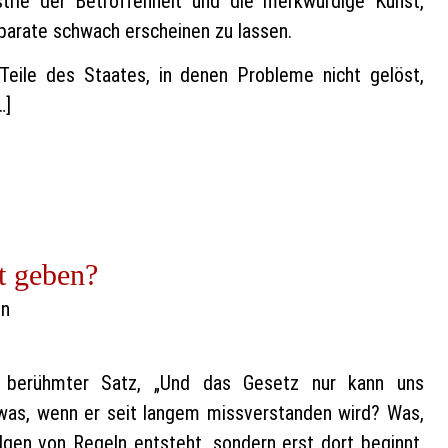
ustrie der Betroffenheit und die merkwürdige Kunst,
arate schwach erscheinen zu lassen.
Teile des Staates, in denen Probleme nicht gelöst,
…]
t geben?
in
 berühmter Satz, „Und das Gesetz nur kann uns
h was, wenn er seit langem missverstanden wird? Was,
lgen von Regeln entsteht, sondern erst dort beginnt,