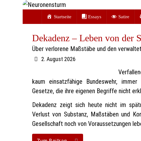
Zum
Zum
Inhalt
Startseite
Essays
Satire
Inhalt
springen
springen
Dekadenz – Leben von der S
Über verlorene Maßstäbe und den verwaltet
2. August 2026
Verfalle
kaum einsatzfähige Bundeswehr, immer 
Gesetze, die ihre eigenen Begriffe nicht erk
Dekadenz zeigt sich heute nicht im spät
Verlust von Substanz, Maßstäben und Korre
Gesellschaft noch von Voraussetzungen leben
Zum Beitrag …