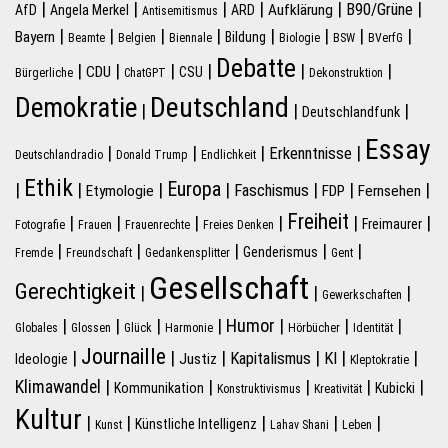
|
|
|
|
|
|
B90/Grüne
Aufklärung
AfD
Angela Merkel
ARD
Antisemitismus
|
|
|
|
|
|
|
|
Bayern
Bildung
Beamte
Belgien
Biennale
Biologie
BSW
BVerfG
Debatte
|
|
|
|
|
|
CDU
CSU
Bürgerliche
ChatGPT
Dekonstruktion
Deutschland
Demokratie
|
|
|
Deutschlandfunk
Essay
|
|
|
|
Erkenntnisse
Deutschlandradio
Donald Trump
Endlichkeit
Ethik
Europa
|
|
|
|
|
|
|
Faschismus
Etymologie
FDP
Fernsehen
Freiheit
|
|
|
|
|
|
Freimaurer
Fotografie
Frauen
Frauenrechte
Freies Denken
|
|
|
|
|
Genderismus
Fremde
Freundschaft
Gedankensplitter
Gent
Gesellschaft
Gerechtigkeit
|
|
|
Gewerkschaften
|
|
|
|
Humor
|
|
|
Globales
Glossen
Glück
Harmonie
Hörbücher
Identität
Journaille
|
|
|
|
|
|
Kapitalismus
KI
Justiz
Ideologie
Kleptokratie
|
|
|
|
|
Klimawandel
Kommunikation
Kubicki
Konstruktivismus
Kreativität
Kultur
|
|
|
|
|
Künstliche Intelligenz
Kunst
Lahav Shani
Leben