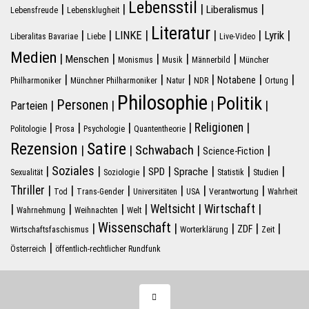
Lebensstil
|
|
|
|
Liberalismus
Lebensfreude
Lebensklugheit
Literatur
|
|
|
|
|
|
LINKE
Lyrik
Liberalitas Bavariae
Liebe
Live-Video
Medien
|
|
|
|
|
Menschen
Monismus
Musik
Männerbild
Müncher
|
|
|
|
|
|
Notabene
Philharmoniker
Münchner Philharmoniker
Natur
NDR
Ortung
Philosophie
Politik
Personen
|
|
|
|
Parteien
|
|
|
|
|
Religionen
Politologie
Prosa
Psychologie
Quantentheorie
Rezension
Satire
Schwabach
|
|
|
|
Science-Fiction
|
Soziales
|
|
|
|
|
|
SPD
Sprache
Sexualität
Soziologie
Statistik
Studien
|
|
|
|
|
|
Thriller
Tod
Trans-Gender
Universitäten
USA
Verantwortung
Wahrheit
|
|
|
|
|
|
Weltsicht
Wirtschaft
Wahrnehmung
Weihnachten
Welt
Wissenschaft
|
|
|
|
|
ZDF
Wirtschaftsfaschismus
Worterklärung
Zeit
|
Österreich
öffentlich-rechtlicher Rundfunk