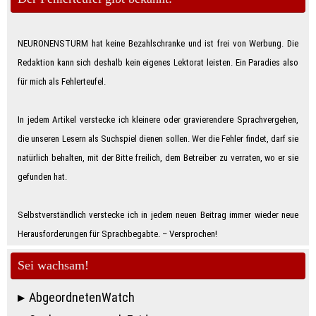
NEURONENSTURM hat keine Bezahlschranke und ist frei von Werbung. Die
Redaktion kann sich deshalb kein eigenes Lektorat leisten. Ein Paradies also
für mich als Feh­ler­teu­fe­l.
In jedem Artikel verstecke ich kleinere oder gravierendere Sprachvergehen,
die unseren Lesern als Suchspiel dienen sollen. Wer die Fehler findet, darf sie
natürlich behalten, mit der Bitte freilich, dem Betreiber zu verraten, wo er sie
gefunden hat.
Selbstverständlich verstecke ich in jedem neuen Beitrag immer wieder neue
Herausforderungen für Sprachbegabte. – Ver­spro­chen!
Sei wachsam!
AbgeordnetenWatch